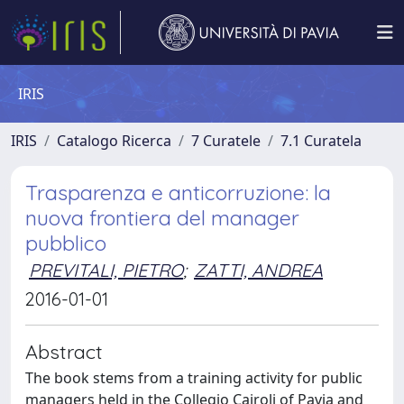
IRIS
IRIS
Catalogo Ricerca
7 Curatele
7.1 Curatela
Trasparenza e anticorruzione: la
nuova frontiera del manager
pubblico
PREVITALI, PIETRO
;
ZATTI, ANDREA
2016-01-01
Abstract
The book stems from a training activity for public
managers held in the Collegio Cairoli of Pavia and