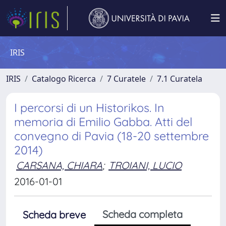
IRIS
IRIS
Catalogo Ricerca
7 Curatele
7.1 Curatela
I percorsi di un Historikos. In
memoria di Emilio Gabba. Atti del
convegno di Pavia (18-20 settembre
2014)
CARSANA, CHIARA
;
TROIANI, LUCIO
2016-01-01
Scheda completa
Scheda breve