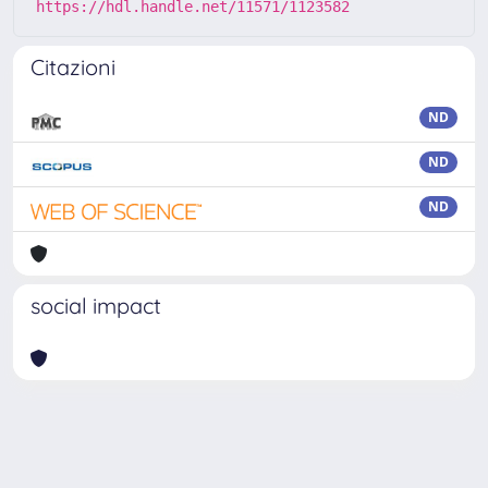
https://hdl.handle.net/11571/1123582
Citazioni
ND
ND
ND
social impact
Powered by
IRIS
-
about IRIS
-