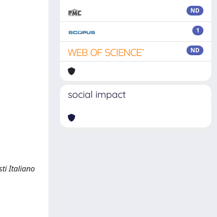
ND
1
ND
social impact
ti Italiano