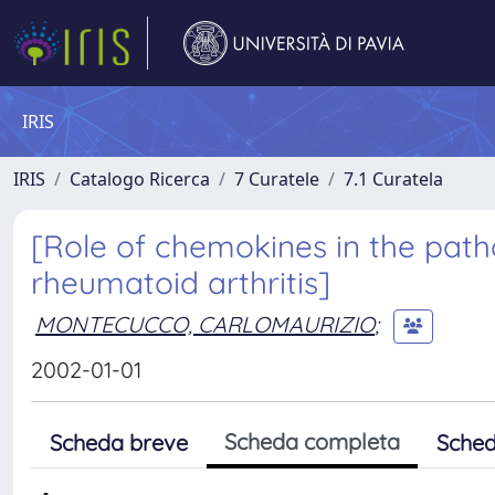
IRIS
IRIS
Catalogo Ricerca
7 Curatele
7.1 Curatela
[Role of chemokines in the patho
rheumatoid arthritis]
MONTECUCCO, CARLOMAURIZIO
;
2002-01-01
Scheda completa
Scheda breve
Sched