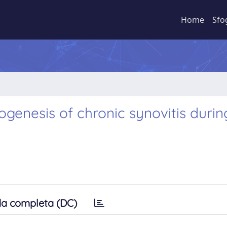
Home
Sfo
genesis of chronic synovitis durin
a completa (DC)