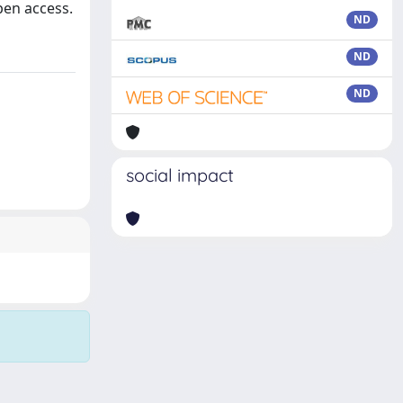
pen access.
ND
ND
ND
social impact