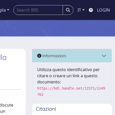
glia
IT
LOGIN
lla
Informazioni
Utilizza questo identificativo per
citare o creare un link a questo
documento:
https://hdl.handle.net/11571/1149
762
idiscute
Citazioni
 un