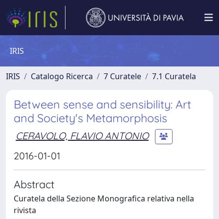
IRIS
IRIS
Catalogo Ricerca
7 Curatele
7.1 Curatela
Between sense and sensibility: Art
and Society's Metamorphosis
CERAVOLO, FLAVIO ANTONIO
2016-01-01
Abstract
Curatela della Sezione Monografica relativa nella
rivista