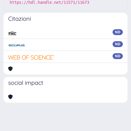
https://hdl.handle.net/11571/11673
Citazioni
ND
ND
ND
social impact
Powered by
IRIS
-
about IRIS
-