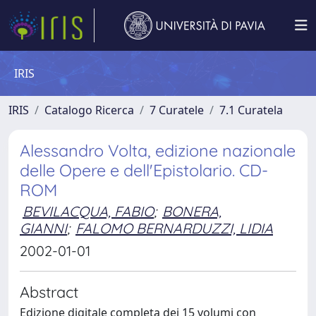
IRIS
IRIS
Catalogo Ricerca
7 Curatele
7.1 Curatela
Alessandro Volta, edizione nazionale
delle Opere e dell'Epistolario. CD-
ROM
BEVILACQUA, FABIO
;
BONERA,
GIANNI
;
FALOMO BERNARDUZZI, LIDIA
2002-01-01
Abstract
Edizione digitale completa dei 15 volumi con