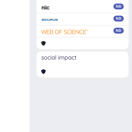
ND
ND
ND
social impact