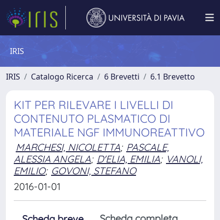
IRIS
IRIS
Catalogo Ricerca
6 Brevetti
6.1 Brevetto
KIT PER RILEVARE I LIVELLI DI
CONTENUTO PLASMATICO DI
MATERIALE NGF IMMUNOREATTIVO
MARCHESI, NICOLETTA
;
PASCALE,
ALESSIA ANGELA
;
D'ELIA, EMILIA
;
VANOLI,
EMILIO
;
GOVONI, STEFANO
2016-01-01
Scheda completa
Scheda breve