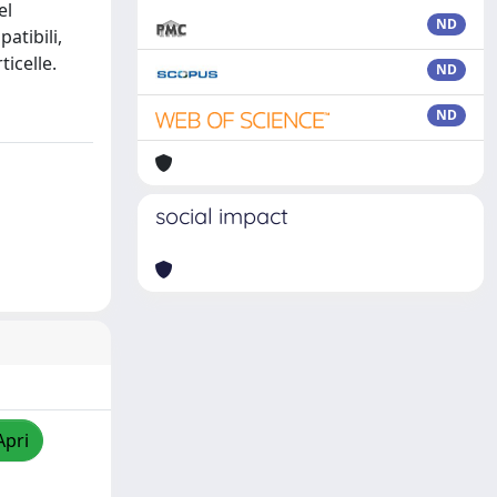
el
ND
atibili,
icelle.
ND
ND
social impact
Apri