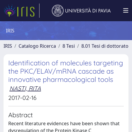
IRIS
IRIS
Catalogo Ricerca
8 Tesi
8.01 Tesi di dottorato
Identification of molecules targeting
the PKC/ELAV/mRNA cascade as
innovative pharmacological tools
NASTI, RITA
2017-02-16
Abstract
Recent literature evidences have been shown that
dysregulation of the Protein Kinase C