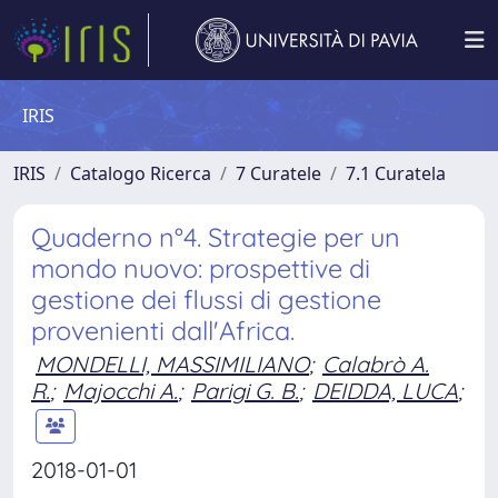
IRIS
IRIS
Catalogo Ricerca
7 Curatele
7.1 Curatela
Quaderno n°4. Strategie per un
mondo nuovo: prospettive di
gestione dei flussi di gestione
provenienti dall'Africa.
MONDELLI, MASSIMILIANO
;
Calabrò A.
R.
;
Majocchi A.
;
Parigi G. B.
;
DEIDDA, LUCA
;
2018-01-01