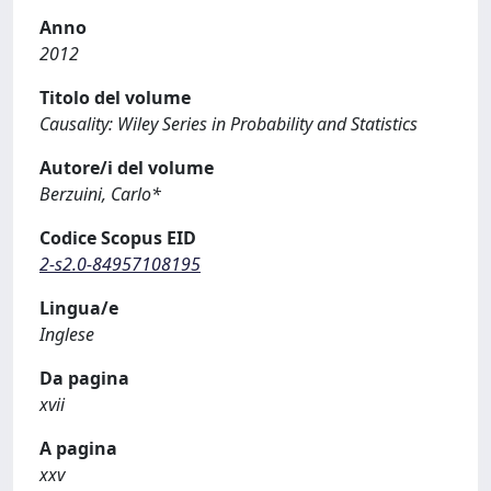
Anno
2012
Titolo del volume
Causality: Wiley Series in Probability and Statistics
Autore/i del volume
Berzuini, Carlo*
Codice Scopus EID
2-s2.0-84957108195
Lingua/e
Inglese
Da pagina
xvii
A pagina
xxv