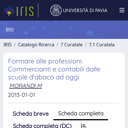
IRIS
IRIS
Catalogo Ricerca
7 Curatele
7.1 Curatela
Formare alle professioni.
Commercianti e contabili dalle
scuole d'abaco ad oggi
MORANDI M
2013-01-01
Scheda completa
Scheda breve
Scheda completa (DC)