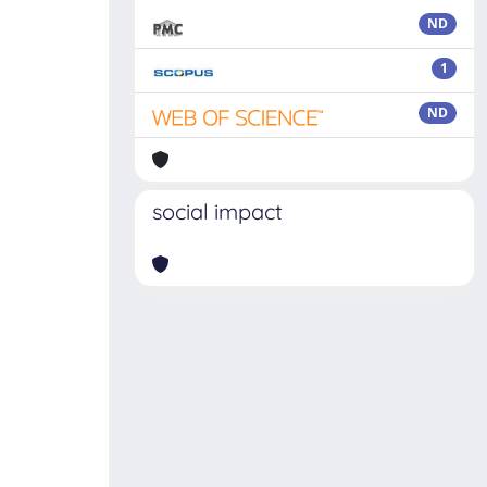
ND
1
ND
social impact