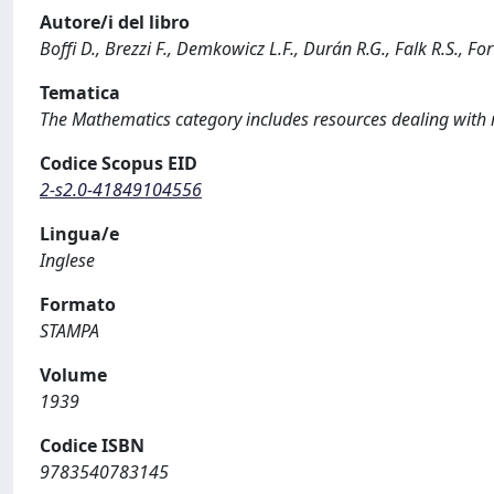
Autore/i del libro
Boffi D., Brezzi F., Demkowicz L.F., Durán R.G., Falk R.S., For
Tematica
The Mathematics category includes resources dealing with m
Codice Scopus EID
2-s2.0-41849104556
Lingua/e
Inglese
Formato
STAMPA
Volume
1939
Codice ISBN
9783540783145