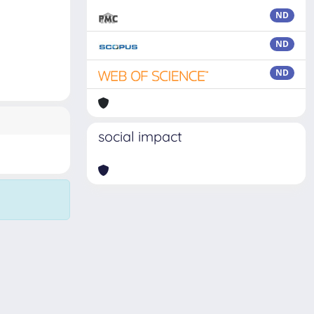
ND
ND
ND
social impact