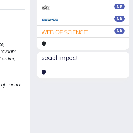
ND
ND
ND
ce,
Giovanni
social impact
Cordini,
 of science.