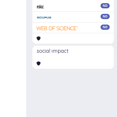
ND
ND
ND
social impact