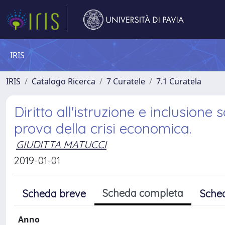
IRIS
IRIS
Catalogo Ricerca
7 Curatele
7.1 Curatela
Diritto all'istruzione e inclusione 
prova della crisi economica.
GIUDITTA MATUCCI
2019-01-01
Scheda completa
Scheda breve
Sche
Anno