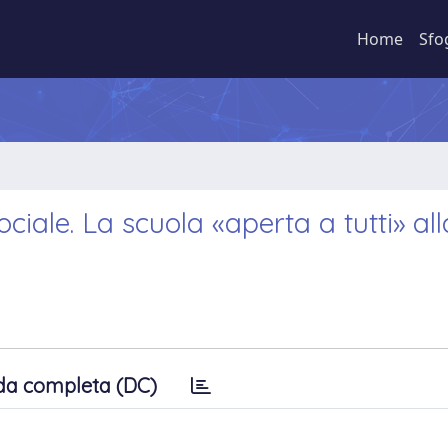
Home
Sfo
sociale. La scuola «aperta a tutti» all
da completa (DC)