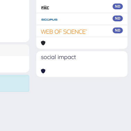
ND
ND
ND
social impact