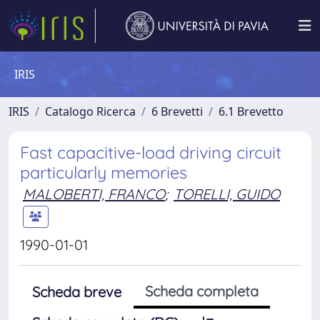
IRIS
IRIS
Catalogo Ricerca
6 Brevetti
6.1 Brevetto
Fast capacitive-load driving circuit
particularly memories
MALOBERTI, FRANCO
;
TORELLI, GUIDO
1990-01-01
Scheda completa
Scheda breve