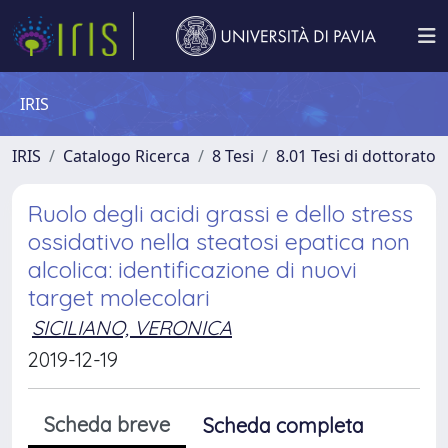
IRIS
IRIS
Catalogo Ricerca
8 Tesi
8.01 Tesi di dottorato
Ruolo degli acidi grassi e dello stress
ossidativo nella steatosi epatica non
alcolica: identificazione di nuovi
target molecolari
SICILIANO, VERONICA
2019-12-19
Scheda breve
Scheda completa