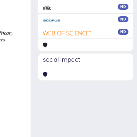
ND
ND
ND
frican,
are
social impact