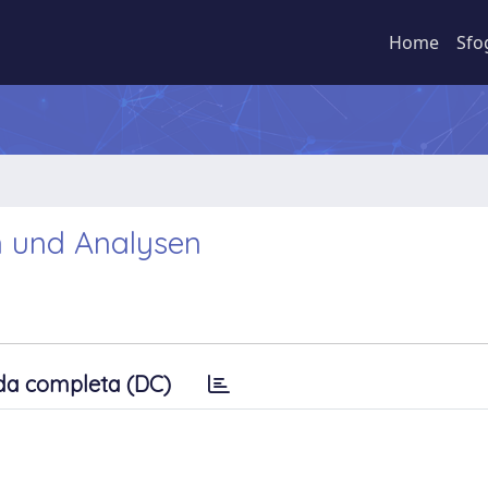
Home
Sfo
en und Analysen
da completa (DC)