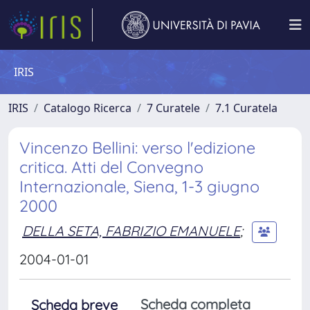
IRIS
IRIS
Catalogo Ricerca
7 Curatele
7.1 Curatela
Vincenzo Bellini: verso l'edizione
critica. Atti del Convegno
Internazionale, Siena, 1-3 giugno
2000
DELLA SETA, FABRIZIO EMANUELE
;
2004-01-01
Scheda completa
Scheda breve