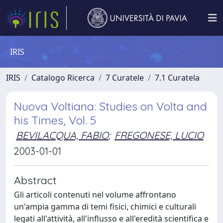
IRIS
IRIS
Catalogo Ricerca
7 Curatele
7.1 Curatela
Nuova Voltiana: Studies on Volta and
his Times, Vol. 5
BEVILACQUA, FABIO
;
FREGONESE, LUCIO
2003-01-01
Abstract
Gli articoli contenuti nel volume affrontano
un'ampia gamma di temi fisici, chimici e culturali
legati all'attività, all'influsso e all'eredità scientifica e