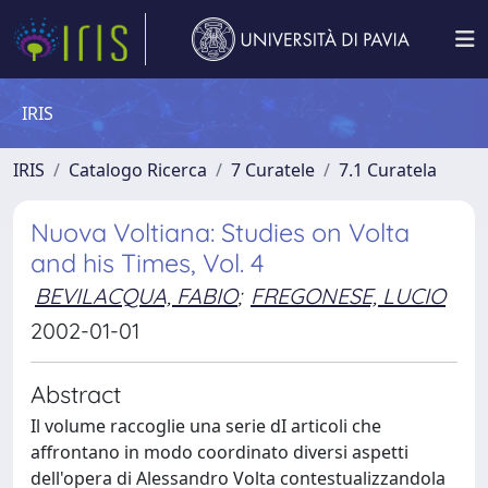
IRIS
IRIS
Catalogo Ricerca
7 Curatele
7.1 Curatela
Nuova Voltiana: Studies on Volta
and his Times, Vol. 4
BEVILACQUA, FABIO
;
FREGONESE, LUCIO
2002-01-01
Abstract
Il volume raccoglie una serie dI articoli che
affrontano in modo coordinato diversi aspetti
dell'opera di Alessandro Volta contestualizzandola