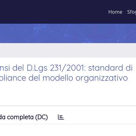
Home
Sfo
ensi del D.Lgs 231/2001: standard di
pliance del modello organizzativo
da completa (DC)