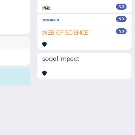
ND
ND
ND
social impact