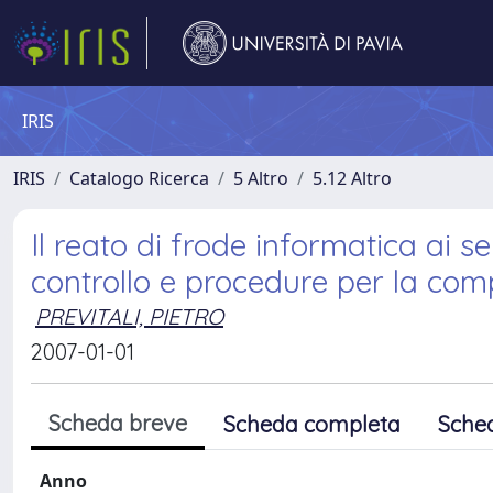
IRIS
IRIS
Catalogo Ricerca
5 Altro
5.12 Altro
Il reato di frode informatica ai s
controllo e procedure per la com
PREVITALI, PIETRO
2007-01-01
Scheda breve
Scheda completa
Sche
Anno