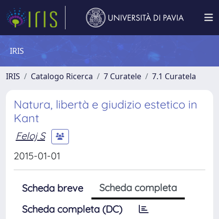
IRIS
IRIS
Catalogo Ricerca
7 Curatele
7.1 Curatela
Natura, libertà e giudizio estetico in
Kant
Feloj S
2015-01-01
Scheda completa
Scheda breve
Scheda completa (DC)