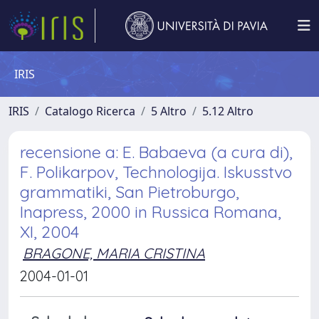
IRIS
IRIS
Catalogo Ricerca
5 Altro
5.12 Altro
recensione a: E. Babaeva (a cura di),
F. Polikarpov, Technologija. Iskusstvo
grammatiki, San Pietroburgo,
Inapress, 2000 in Russica Romana,
XI, 2004
BRAGONE, MARIA CRISTINA
2004-01-01