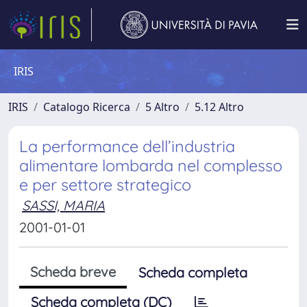
IRIS
IRIS
Catalogo Ricerca
5 Altro
5.12 Altro
La performance dell’industria
alimentare lombarda nel complesso
e per settore strategico
SASSI, MARIA
2001-01-01
Scheda breve
Scheda completa
Scheda completa (DC)