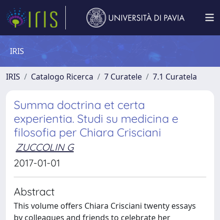
IRIS
IRIS
Catalogo Ricerca
7 Curatele
7.1 Curatela
Summa doctrina et certa
experientia. Studi su medicina e
filosofia per Chiara Crisciani
ZUCCOLIN G
2017-01-01
Abstract
This volume offers Chiara Crisciani twenty essays
by colleagues and friends to celebrate her