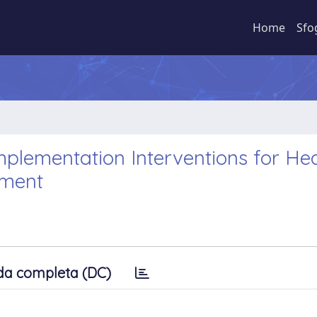
Home
Sfo
mplementation Interventions for Hea
pment
da completa (DC)