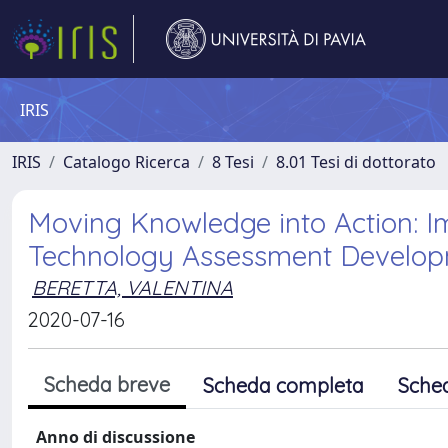
IRIS
IRIS
Catalogo Ricerca
8 Tesi
8.01 Tesi di dottorato
Moving Knowledge into Action: I
Technology Assessment Develo
BERETTA, VALENTINA
2020-07-16
Scheda breve
Scheda completa
Sche
Anno di discussione