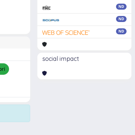
ND
ND
ND
social impact
pri