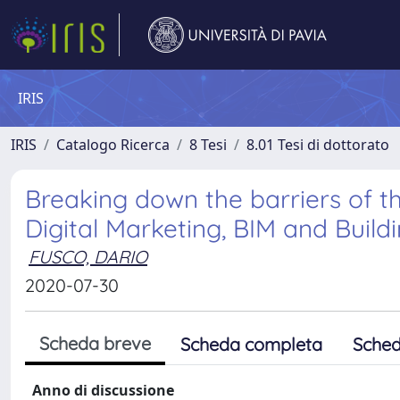
IRIS
IRIS
Catalogo Ricerca
8 Tesi
8.01 Tesi di dottorato
Breaking down the barriers of t
Digital Marketing, BIM and Buil
FUSCO, DARIO
2020-07-30
Scheda breve
Scheda completa
Sched
Anno di discussione