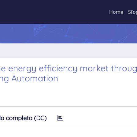
Home
Sfo
he energy efficiency market throu
ding Automation
a completa (DC)