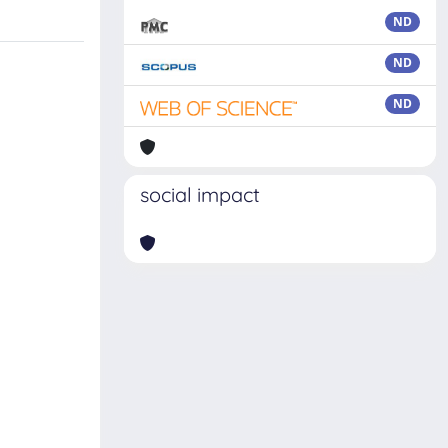
ND
ND
ND
social impact