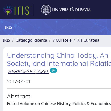
IRIS
IRIS
Catalogo Ricerca
7 Curatele
7.1 Curatela
Understanding China Today. An E
Society and International Relati
BERKOFSKY, AXEL
2017-01-01
Abstract
Edited Volume on Chinese History, Politics & Economics