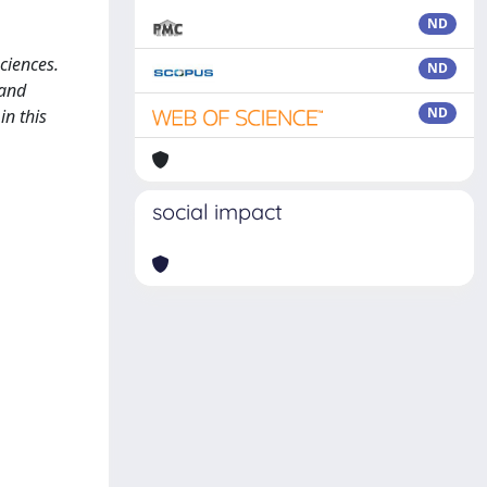
ND
ciences.
ND
 and
ND
in this
social impact