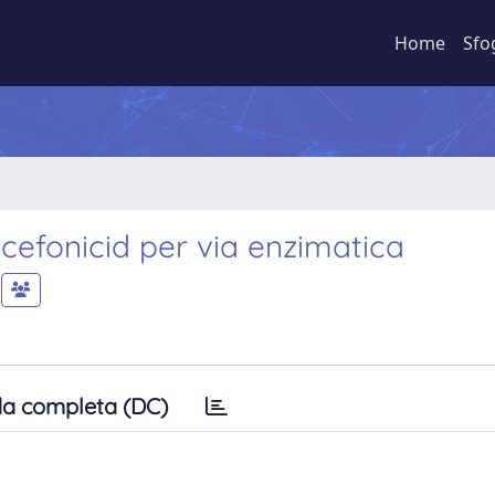
Home
Sfo
cefonicid per via enzimatica
a completa (DC)