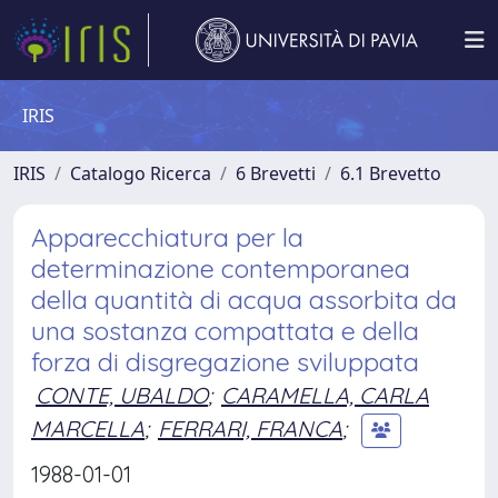
IRIS
IRIS
Catalogo Ricerca
6 Brevetti
6.1 Brevetto
Apparecchiatura per la
determinazione contemporanea
della quantità di acqua assorbita da
una sostanza compattata e della
forza di disgregazione sviluppata
CONTE, UBALDO
;
CARAMELLA, CARLA
MARCELLA
;
FERRARI, FRANCA
;
1988-01-01