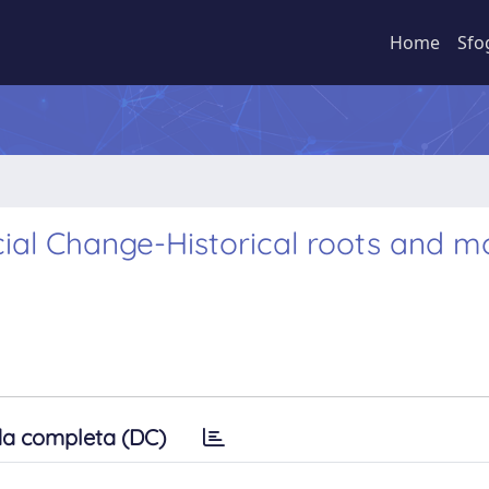
Home
Sfo
al Change-Historical roots and m
a completa (DC)