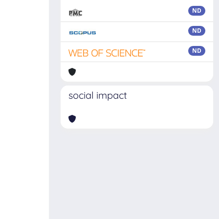
ND
ND
ND
social impact