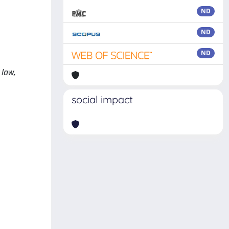
ND
ND
ND
,
 law,
social impact