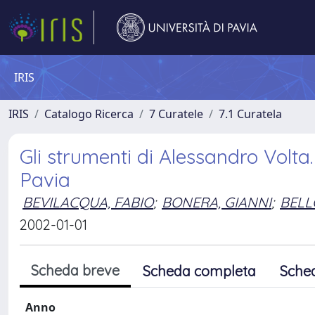
IRIS
IRIS
Catalogo Ricerca
7 Curatele
7.1 Curatela
Gli strumenti di Alessandro Volta. 
Pavia
BEVILACQUA, FABIO
;
BONERA, GIANNI
;
BELL
2002-01-01
Scheda breve
Scheda completa
Sche
Anno