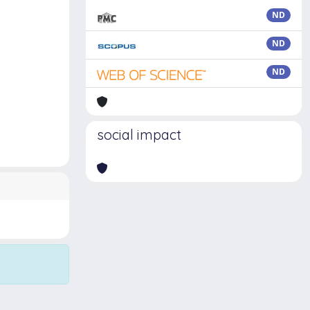
ND
ND
ND
social impact