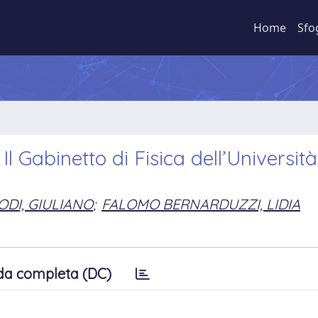
Home
Sfo
Il Gabinetto di Fisica dell’Università
ODI, GIULIANO
;
FALOMO BERNARDUZZI, LIDIA
da completa (DC)