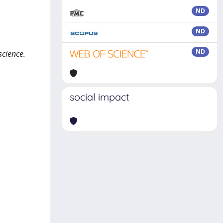
ND
ND
ND
science.
social impact