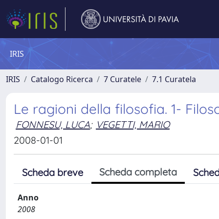
IRIS
IRIS
Catalogo Ricerca
7 Curatele
7.1 Curatela
Le ragioni della filosofia. 1- Filo
FONNESU, LUCA
;
VEGETTI, MARIO
2008-01-01
Scheda completa
Scheda breve
Sched
Anno
2008