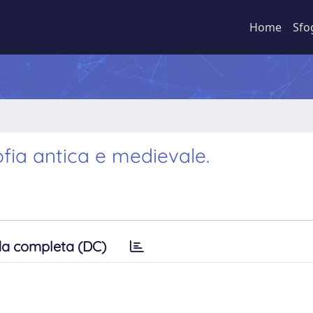
Home
Sfo
sofia antica e medievale.
a completa (DC)