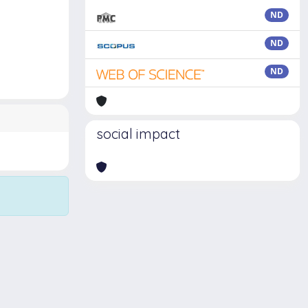
ND
ND
ND
social impact