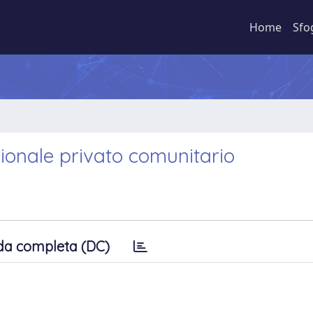
Home
Sfo
azionale privato comunitario
da completa (DC)