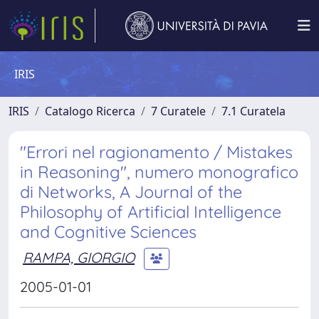
IRIS
IRIS
Catalogo Ricerca
7 Curatele
7.1 Curatela
"Errori nel ragionamento / Mistakes
in Reasoning", numero monografico
di Networks, A Journal of the
Philosophy of Artificial Intelligence
and Cognitive Sciences
RAMPA, GIORGIO
2005-01-01