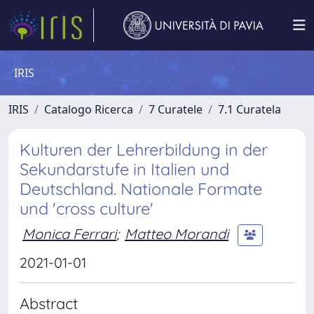
IRIS
IRIS
Catalogo Ricerca
7 Curatele
7.1 Curatela
Kulturen der Lehrerbildung in der
Sekundarstufe in Italien und
Deutschland. Nationale Formate
und 'cross culture'
Monica Ferrari
;
Matteo Morandi
2021-01-01
Abstract