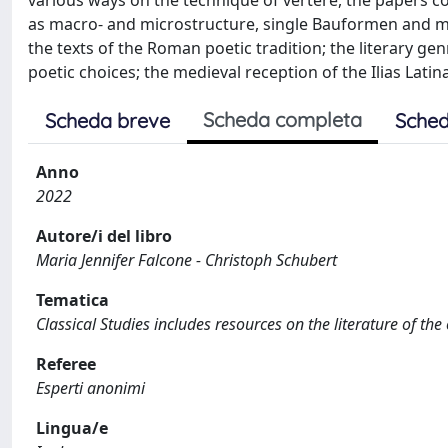
various ways on the technique of vertere, the papers co
as macro- and microstructure, single Bauformen and mot
the texts of the Roman poetic tradition; the literary gen
poetic choices; the medieval reception of the Ilias Latina
Scheda completa
Scheda breve
Sched
Anno
2022
Autore/i del libro
Maria Jennifer Falcone - Christoph Schubert
Tematica
Classical Studies includes resources on the literature of the
Referee
Esperti anonimi
Lingua/e