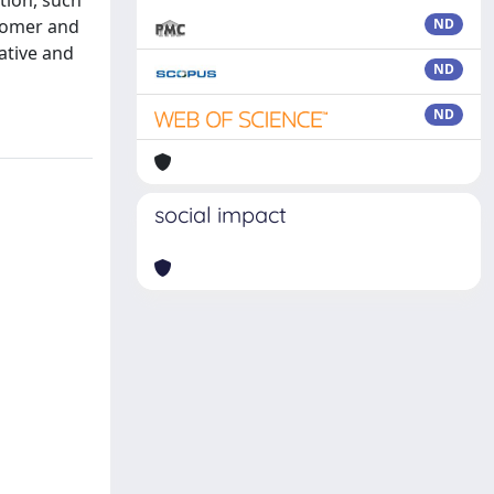
tion, such
 Homer and
ND
rative and
ND
ND
social impact