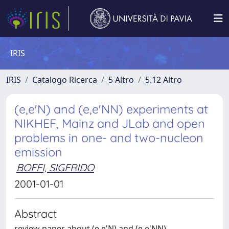
IRIS
IRIS
Catalogo Ricerca
5 Altro
5.12 Altro
(e,e'N) and (e,e'NN) experiments at
NIKHEF, Mainz and JLab and open
problems in one- and two-nucleon
emission
BOFFI, SIGFRIDO
2001-01-01
Abstract
review paper about (e,e'N) and (e,e'NN)