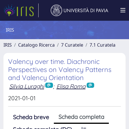
IRIS
IRIS
Catalogo Ricerca
7 Curatele
7.1 Curatela
Valency over time. Diachronic
Perspectives on Valency Patterns
and Valency Orientation
Silvia Luraghi
;
Elisa Roma
2021-01-01
Scheda completa
Scheda breve