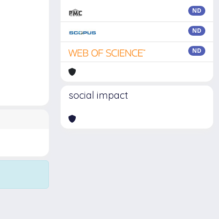
ND
ND
ND
social impact