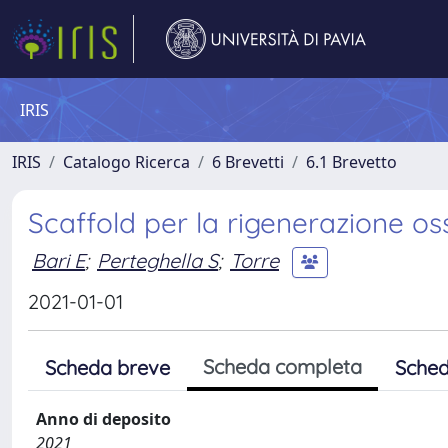
IRIS
IRIS
Catalogo Ricerca
6 Brevetti
6.1 Brevetto
Scaffold per la rigenerazione os
Bari E
;
Perteghella S
;
Torre
2021-01-01
Scheda completa
Scheda breve
Sched
Anno di deposito
2021