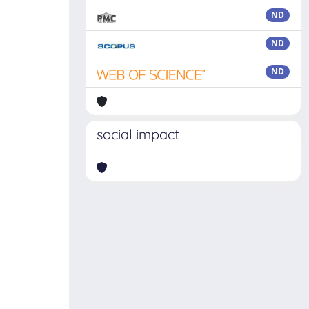
ND
ND
ND
social impact