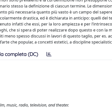
e non sono prevalenti e la cui definizione non presuppone 
ionario stesso la definizione di ciascun termine. Le dimension
anto più necessaria quanto più vasto è un campo del sapere
colarmente drastica, ed è dichiarata in anticipo: quelli del t
enuto infatti che essi, per la loro ampiezza e per l’intrinsec
loghi, che si spera di poter realizzare dopo questo e con la
ti meno spesso discussi in lavori di questo taglio, per es. a
rte che popular, a concetti estetici, a discipline specialisti
a completa (DC)
m, music, radio, television, and theater.