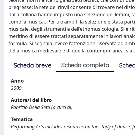
teorica; non mancano gli aspetti tecnici, che comunqu
pregresse: la rete dei rinvii consente di trovare nel diz
dalla collana hanno imposto una selezione dei lemmi, t
come la musica;. Per tre ambiti la selezione è stata parti
musicale, degli strumenti e dell’etnomusicologia. Si è rit
meritino di essere trattati separatamente in lavori ana
formula. Si segnala invece l’attenzione riservata ad ambi
della musica medievale e di quella contemporanea, sia d’a
Scheda completa
Scheda breve
Sched
Anno
2009
Autore/i del libro
Fabrizio Della Seta (a cura di)
Tematica
Performing Arts includes resources on the study of dance, fil