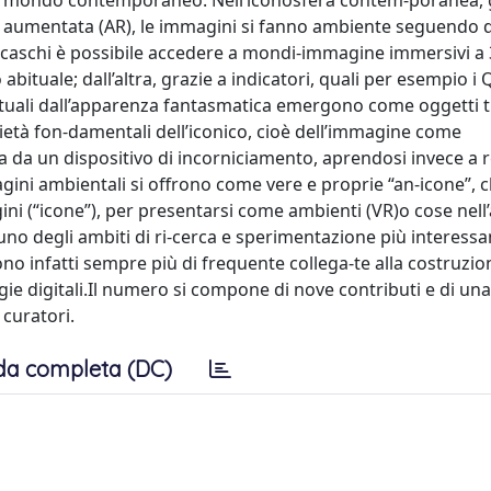
 nel mondo contemporaneo. Nell’iconosfera contem-poranea, 
altà aumentata (AR), le immagini si fanno ambiente seguendo 
 di caschi è possibile accedere a mondi-immagine immersivi a
 abituale; dall’altra, grazie a indicatori, quali per esempio i
tuali dall’apparenza fantasmatica emergono come oggetti tra
rietà fon-damentali dell’iconico, cioè dell’immagine come
a un dispositivo di incorniciamento, aprendosi invece a r
ini ambientali si offrono come vere e proprie “an-icone”, 
gini (“icone”), per presentarsi come ambienti (VR)o cose nel
o degli ambiti di ri-cerca e sperimentazione più interessa
o infatti sempre più di frequente collega-te alla costruzio
ogie digitali.Il numero si compone di nove contributi e di un
 curatori.
da completa (DC)