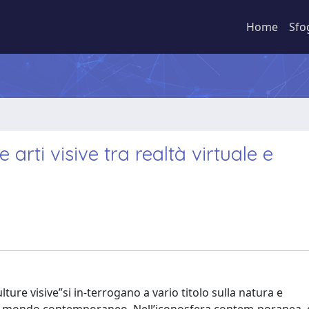
Home
Sfo
arti visive tra realtà virtuale e
lture visive”si in-terrogano a vario titolo sulla natura e