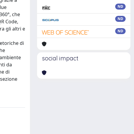
grazie a
due
ND
 360°, che
ND
 QR Code,
 gli altri e
ND
etoriche di
che
l’ambiente
social impact
nti da
ne di
asezione