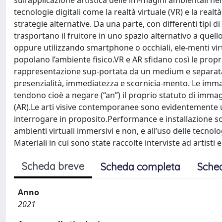
sull’applicazione artistica delle im-magini ambientali
tecnologie digitali come la realtà virtuale (VR) e la re
strategie alternative. Da una parte, con differenti tipi
trasportano il fruitore in uno spazio alternativo a quello
oppure utilizzando smartphone o occhiali, ele-menti vir
popolano l’ambiente fisico.VR e AR sfidano così le prop
rappresentazione sup-portata da un medium e separata d
presenzialità, immediatezza e scornicia-mento. Le immag
tendono cioè a negare (“an”) il proprio statuto di imma
(AR).Le arti visive contemporanee sono evidentemente un
interrogare in proposito.Performance e installazione son
ambienti virtuali immersivi e non, e all’uso delle tecnol
Materiali in cui sono state raccolte interviste ad artisti e
Scheda breve
Scheda completa
Sche
Anno
2021