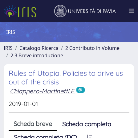
IRIS
IRIS
Catalogo Ricerca
2 Contributo in Volume
2.3 Breve introduzione
Rules of Utopia. Policies to drive us
out of the crisis
Chiappero-Martinetti E.
2019-01-01
Scheda breve
Scheda completa
Scheda completa (DC)