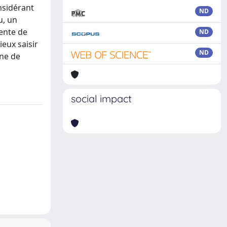
onsidérant
ND
u, un
tente de
ND
ieux saisir
ND
ine de
social impact